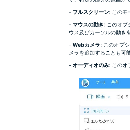
-
フルスクリーン
: この
-
マウスの動き
: このオ
ウス及びカーソルの動き
-
Webカメラ
: このオ
メラを追加することも可
-
オーディオのみ
: この