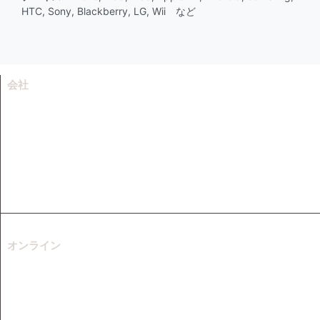
HTC, Sony, Blackberry, LG, Wii など
会社
会社情報
リソース
サポートセンター
お問い合わせ
フランチャイズ
オンライン
ウェブ動画ダウンロード
無料のMP3ダウンローダー
オンラインビデオ録画