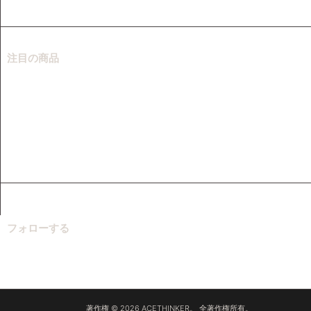
オンラインオーディオ録音
注目の商品
ビデオダウンローダー
音楽ダウンローダー
スクリーンレコーダー
ビデオコンバーター
音楽レコーダー
フォローする
著作権 © 2026 ACETHINKER。 全著作権所有。