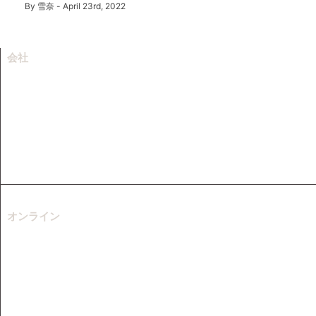
By
雪奈
-
April 23rd, 2022
会社
会社情報
リソース
サポートセンター
お問い合わせ
フランチャイズ
オンライン
ウェブ動画ダウンロード
無料のMP3ダウンローダー
オンラインビデオ録画
オンラインビデオ変換